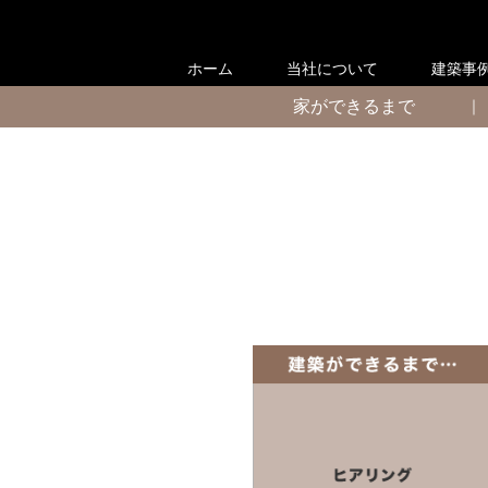
ホーム
当社について
建築事
家ができるまで
｜